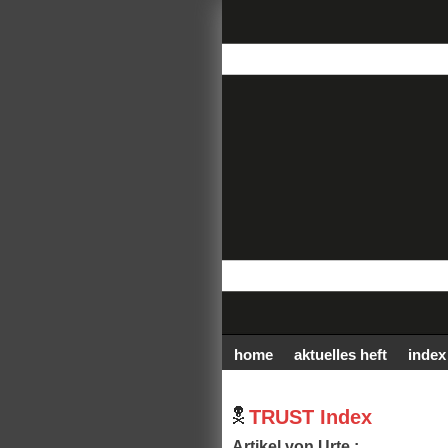
home
aktuelles heft
index
TRUST Index
Artikel von Urte :