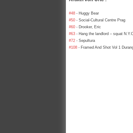
#48
- Huggy Bear
#50
- Social-Cultural Centre Prag
#60
- Drooker, Eric
#63
- Hang the landlord – squat N.Y.
#72
- Sepultura
#108
- Framed And Shot Vol 1 Duran