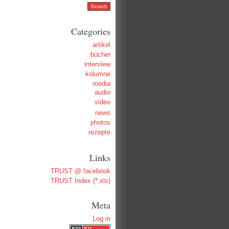
Categories
artikel
bücher
interview
kolumne
media
audio
video
news
photos
rezepte
Links
TRUST @ facebook
TRUST Index (*.xls)
Meta
Log in