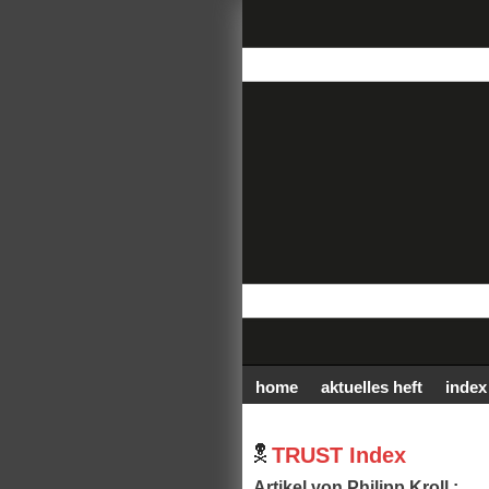
home
aktuelles heft
index
TRUST Index
Artikel von Philipp Kroll :