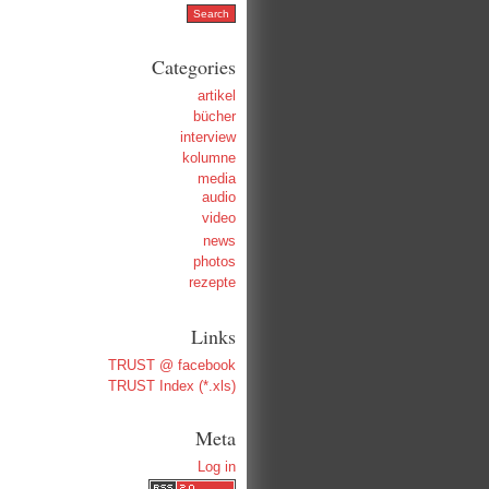
Categories
artikel
bücher
interview
kolumne
media
audio
video
news
photos
rezepte
Links
TRUST @ facebook
TRUST Index (*.xls)
Meta
Log in