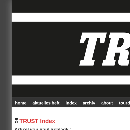
home
aktuelles heft
index
archiv
about
tourd
TRUST Index
Artikel von Paul Schlagk :