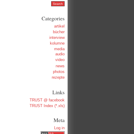
Categories
artikel
bücher
interview
kolumne
media
audio
video
news
photos
rezepte
Links
TRUST @ facebook
TRUST Index (*.xls)
Meta
Log in