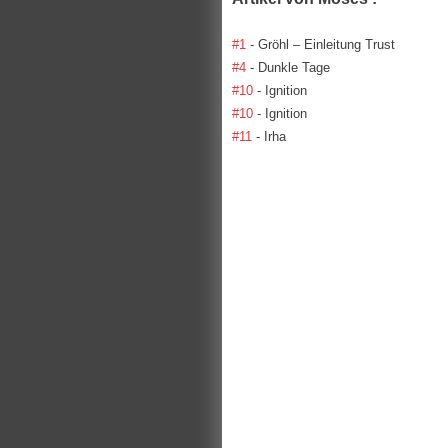
#1
- Gröhl – Einleitung Trust
#4
- Dunkle Tage
#10
- Ignition
#10
- Ignition
#11
- Irha