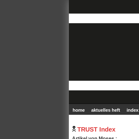
home
aktuelles heft
index
TRUST Index
Artikel von Moses :