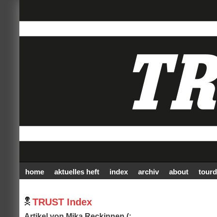
home
aktuelles heft
index
archiv
about
tourd
TRUST Index
Artikel von Mika Reckinnen (: