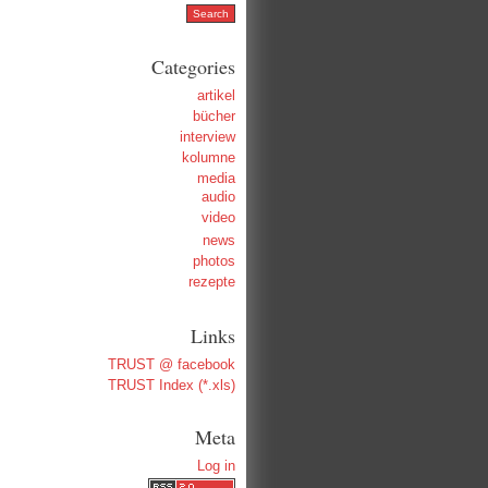
Categories
artikel
bücher
interview
kolumne
media
audio
video
news
photos
rezepte
Links
TRUST @ facebook
TRUST Index (*.xls)
Meta
Log in