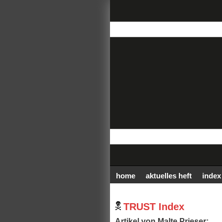
home
aktuelles heft
index
TRUST Index
Artikel von Malte Prieser: