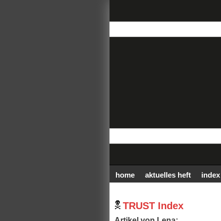
home
aktuelles heft
index
TRUST Index
Artikel von Lena: