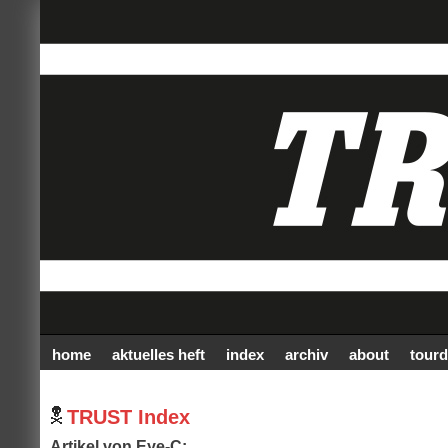
home
aktuelles heft
index
archiv
about
tourd
TRUST Index
Artikel von Eye-C: