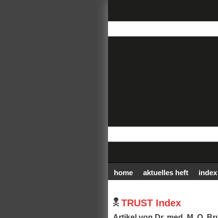
home
aktuelles heft
index
TRUST Index
Artikel von Dr. med. M. O. Br