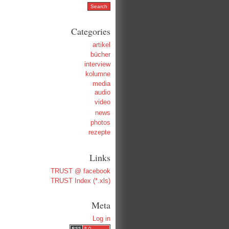
Categories
artikel
bücher
interview
kolumne
media
audio
video
news
photos
rezepte
Links
TRUST @ facebook
TRUST Index (*.xls)
Meta
Log in