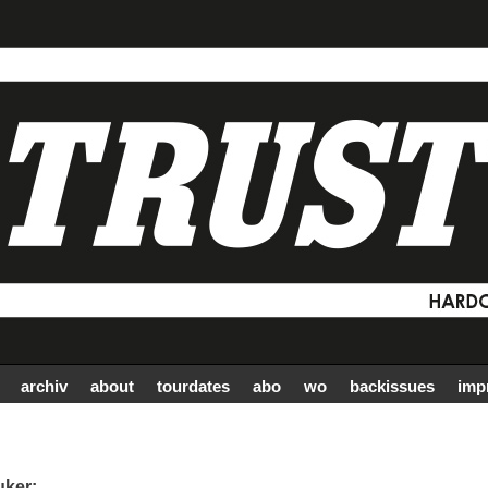
archiv
about
tourdates
abo
wo
backissues
imp
uker: