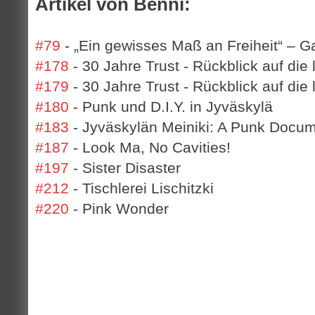
Artikel von Benni:
#79
- „Ein gewisses Maß an Freiheit“ – 
#178
- 30 Jahre Trust - Rückblick auf die 
#179
- 30 Jahre Trust - Rückblick auf die 
#180
- Punk und D.I.Y. in Jyväskylä
#183
- Jyväskylän Meiniki: A Punk Docu
#187
- Look Ma, No Cavities!
#197
- Sister Disaster
#212
- Tischlerei Lischitzki
#220
- Pink Wonder