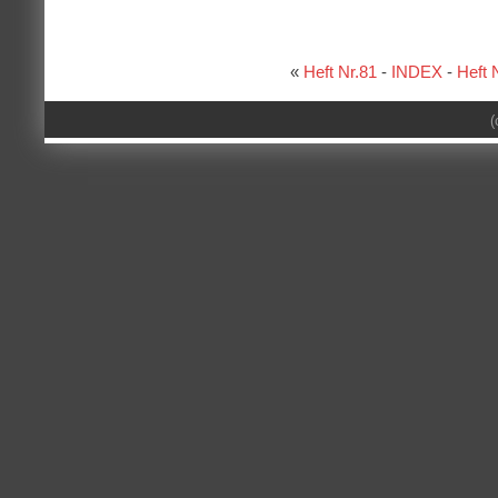
«
Heft Nr.81
-
INDEX
-
Heft 
(