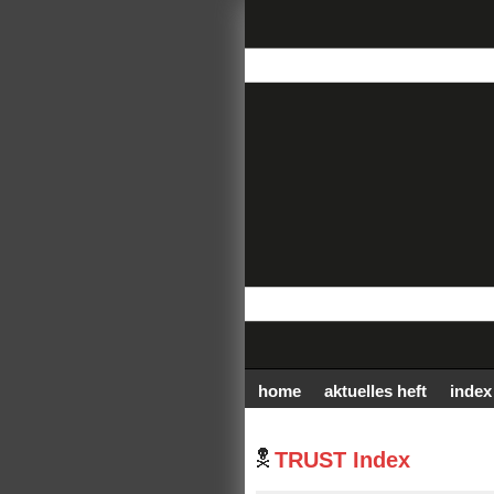
home
aktuelles heft
index
TRUST Index