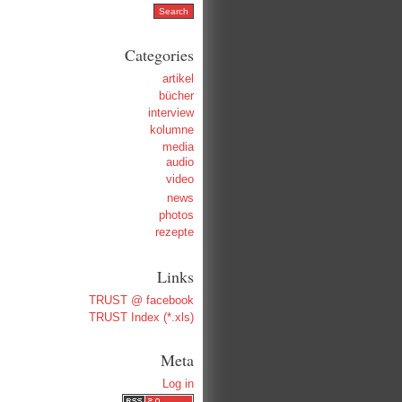
Categories
artikel
bücher
interview
kolumne
media
audio
video
news
photos
rezepte
Links
TRUST @ facebook
TRUST Index (*.xls)
Meta
Log in