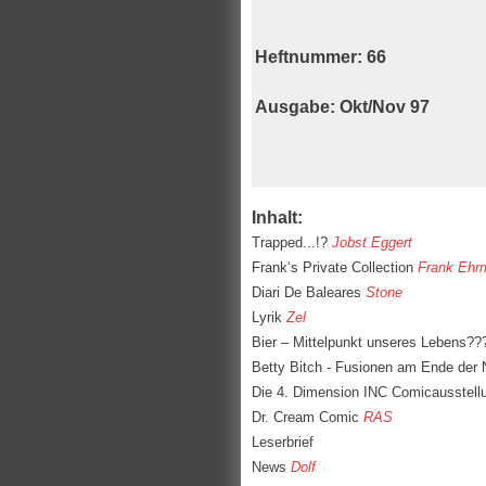
Heftnummer: 66
Ausgabe
: Okt/Nov 97
Inhalt:
Trapped...!?
Jobst Eggert
Frank‘s Private Collection
Frank Ehr
Diari De Baleares
Stone
Lyrik
Zel
Bier – Mittelpunkt unseres Lebens??
Betty Bitch - Fusionen am Ende der
Die 4. Dimension INC Comicausstel
Dr. Cream Comic
RAS
Leserbrief
News
Dolf