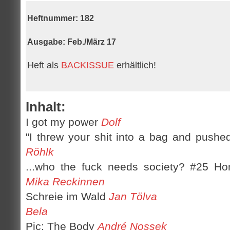
Heftnummer: 182
Ausgabe
: Feb./März 17
Heft als
BACKISSUE
erhältlich!
Inhalt:
I got my power
Dolf
"I threw your shit into a bag and pushed
Röhlk
...who the fuck needs society? #25 Ho
Mika Reckinnen
Schreie im Wald
Jan Tölva
Bela
Pic: The Body
André Nossek