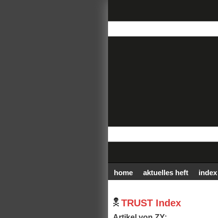
home
aktuelles heft
index
TRUST Index
Artikel von ZY: