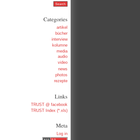
Categories
artikel
bücher
interview
kolumne
media
audio
video
news
photos
rezepte
Links
TRUST @ facebook
TRUST Index (*.xls)
Meta
Log in