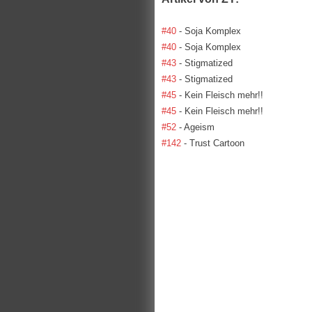
#40
- Soja Komplex
#40
- Soja Komplex
#43
- Stigmatized
#43
- Stigmatized
#45
- Kein Fleisch mehr!!
#45
- Kein Fleisch mehr!!
#52
- Ageism
#142
- Trust Cartoon