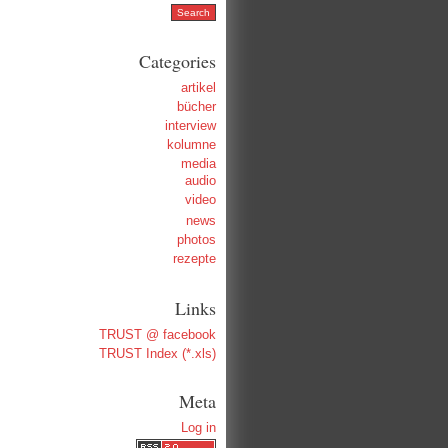
Categories
artikel
bücher
interview
kolumne
media
audio
video
news
photos
rezepte
Links
TRUST @ facebook
TRUST Index (*.xls)
Meta
Log in