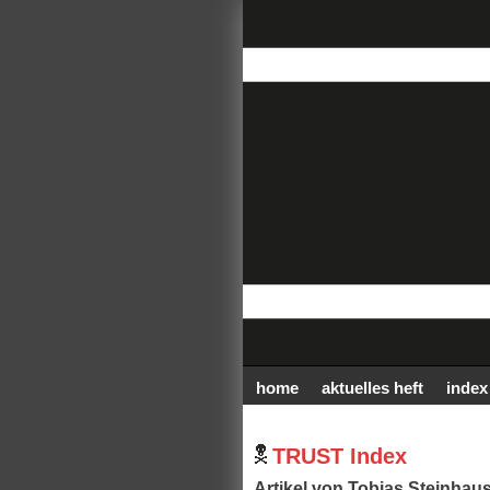
home
aktuelles heft
index
TRUST Index
Artikel von Tobias Steinhaus