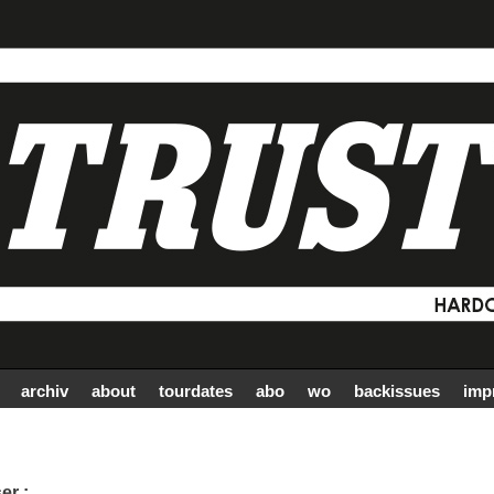
archiv
about
tourdates
abo
wo
backissues
imp
er :