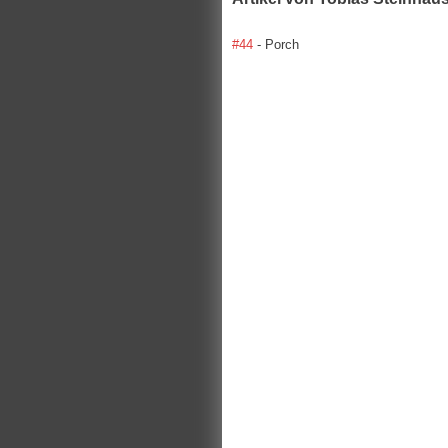
#44
- Porch