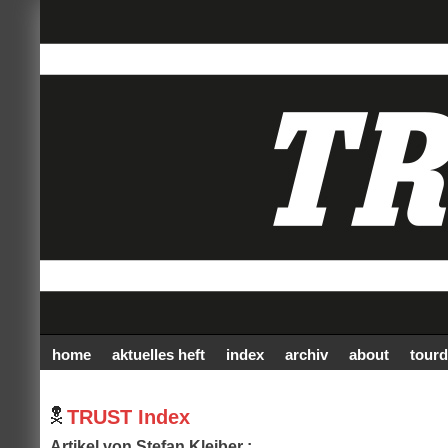
home
aktuelles heft
index
archiv
about
tourd
TRUST Index
Artikel von Stefan Kleiber :