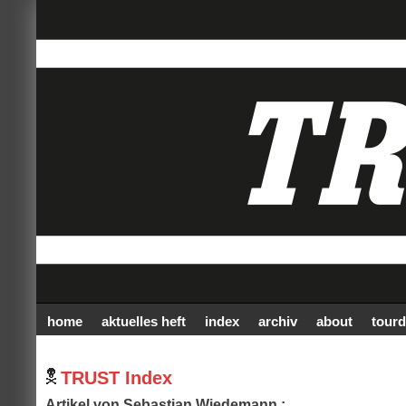
home
aktuelles heft
index
archiv
about
tourd
TRUST Index
Artikel von Sebastian Wiedemann :