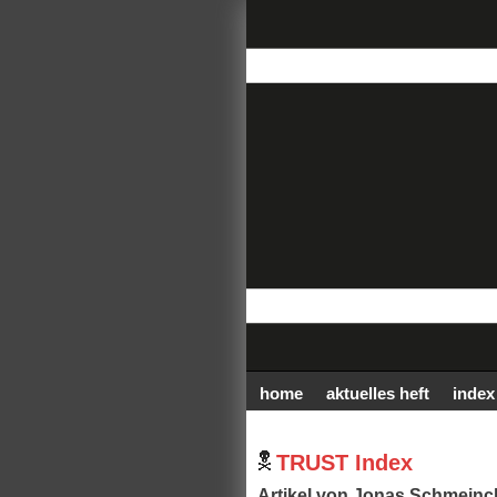
home
aktuelles heft
index
TRUST Index
Artikel von Jonas Schmeinck