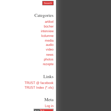
Categories
artikel
bücher
interview
kolumne
media
audio
video
news
photos
rezepte
Links
TRUST @ facebook
TRUST Index (*.xls)
Meta
Log in