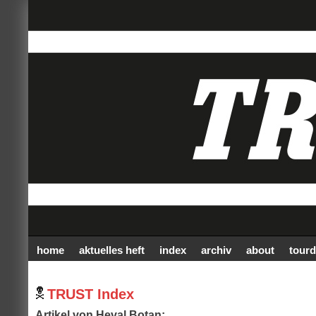
home
aktuelles heft
index
archiv
about
tourd
TRUST Index
Artikel von Heval Botan: