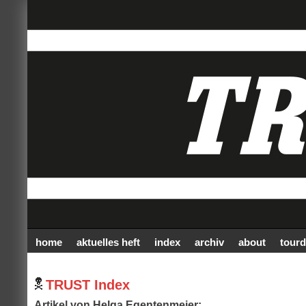
home
aktuelles heft
index
archiv
about
tourd
TRUST Index
Artikel von Helga Egentenmeier: