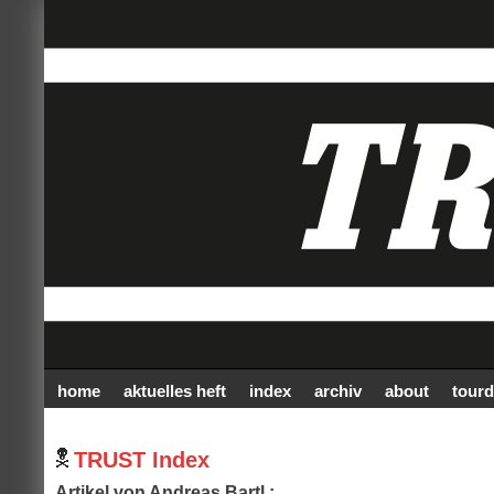
home
aktuelles heft
index
archiv
about
tourd
TRUST Index
Artikel von Andreas Bartl :